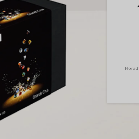
Norādī