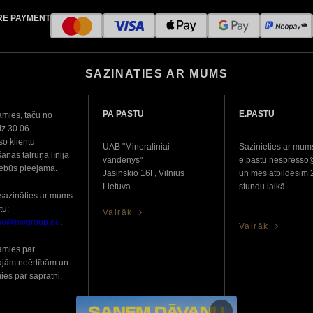
RE PAYMENT
SAZINATIES AR MUMS
PA PASTU
E.PASTU
amies, taču no
dz 30.06.
o klientu
UAB "Mineraliniai
Sazinieties ar mum
anas tālruņa līnija
vandenys"
e.pastu nespress
nebūs pieejama.
Jasinskio 16F, Vilnius
un mēs atbildēsim 
Lietuva
stundu laikā.
sazināties ar mums
tu:
Vairāk
so@mvgroup.eu
.
Vairāk
amies par
ajām neērtībām un
ies par sapratni.