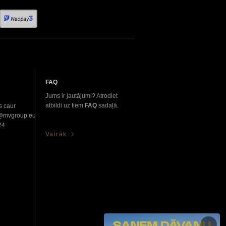
FAQ
Jums ir jautājumi? Atrodiet
atbildi uz tiem
FAQ
sadaļā.
s caur
o@mvgroup.eu
24
Vairāk