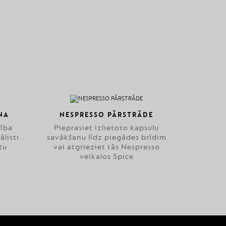
NA
NESPRESSO PĀRSTRĀDE
zība
Pieprasiet izlietoto kapsulu
ālisti
savākšanu līdz piegādes brīdim
tu
vai atgrieziet tās Nespresso
veikalos Spice