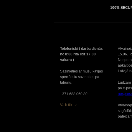
100% SECU
Telefoniski ( darba dienās
Atvainoj
no 8:00 rīta līdz 17:00
15.06. lī
vakara )
Nespress
apkalpoš
Latvijā 
Sazinieties ar mūsu kafijas
speciālistu sazinoties pa
tālrunu:
Lūdzam 
pa e-pas
nespres
+371 688 060 80
Vairāk
Atvainoj
sagādāt
pateicam