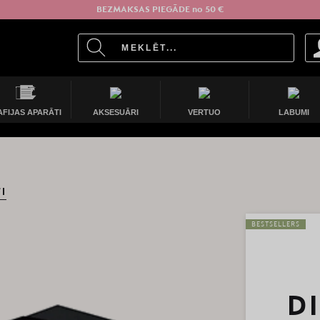
BEZMAKSAS PIEGĀDE no 50 €
AFIJAS APARĀTI
AKSESUĀRI
VERTUO
LABUMI
I
BESTSELLERS
D