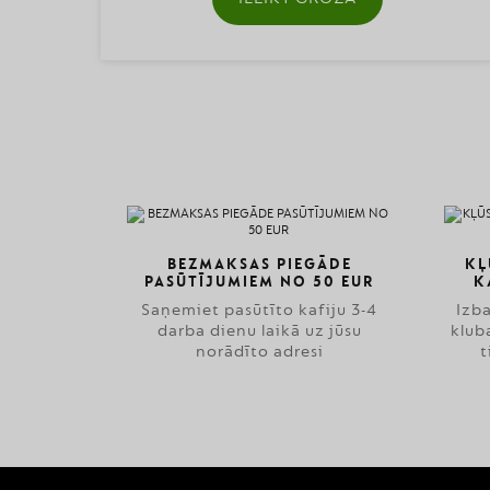
BEZMAKSAS PIEGĀDE
KĻ
PASŪTĪJUMIEM NO 50 EUR
K
Saņemiet pasūtīto kafiju 3-4
Izb
darba dienu laikā uz jūsu
klub
norādīto adresi
t