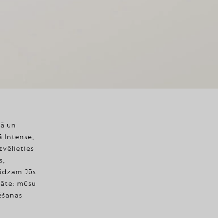
mā un
ā Intense,
zvēlieties
s,
lūdzam Jūs
tāte: mūsu
dēšanas