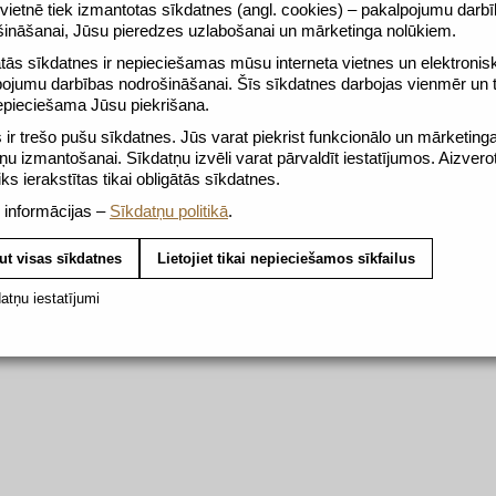
ietnē tiek izmantotas sīkdatnes (angl. cookies) – pakalpojumu darb
ttēlotajam
šināšanai, Jūsu pieredzes uzlabošanai un mārketinga nolūkiem.
tās sīkdatnes ir nepieciešamas mūsu interneta vietnes un elektronis
pojumu darbības nodrošināšanai. Šīs sīkdatnes darbojas vienmēr un
epieciešama Jūsu piekrišana.
go (110 ml)
ir trešo pušu sīkdatnes. Jūs varat piekrist funkcionālo un mārketing
ņu izmantošanai. Sīkdatņu izvēli varat pārvaldīt iestatījumos. Aizvero
tiks ierakstītas tikai obligātās sīkdatnes.
tretto (25 ml)
 informācijas –
Sīkdatņu politikā
.
ut visas sīkdatnes
Lietojiet tikai nepieciešamos sīkfailus
atņu iestatījumi