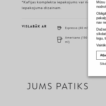
Mūsu v
*Kafijas komplekta iepakojums var neatbilst a
nodro
iepakojuma dizainam.
Obligā
pakal
nav n
VISLABĀK AR
Espresso (40 ml)
Lun
Dažas 
sīkdat
Americano (150
logu, 
Ris
ml)
Vairāk
Atļa
Sīkd
JUMS PATIKS