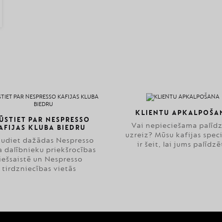
KLIENTU APKALPOŠA
ŪSTIET PAR NESPRESSO
Vai nepieciešama palīd
AFIJAS KLUBA BIEDRU
uzreiz? Mūsu kafijas speci
audiet dažādas Nespresso
ir šeit, lai jums palīdzē
a dalībnieku priekšrocības
iešsaistē un Nespresso
tirdzniecības vietās