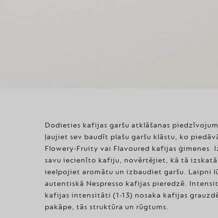
Dodieties kafijas garšu atklāšanas piedzīvoju
ļaujiet sev baudīt plašu garšu klāstu, ko piedāv
Flowery-Fruity vai Flavoured kafijas ģimenes. I
savu iecienīto kafiju, novērtējiet, kā tā izskatā
ieelpojiet aromātu un izbaudiet garšu. Laipni 
autentiskā Nespresso kafijas pieredzē. Intensi
kafijas intensitāti (1-13) nosaka kafijas grauz
pakāpe, tās struktūra un rūgtums.