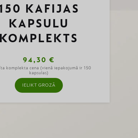
150 KAFIJAS
KAPSULU
KOMPLEKTS
94,30 €
ta komplekta cena (vienā iepakojumā ir 150
kapsulas)
IELIKT GROZĀ