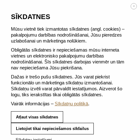
BEZMAKSAS PIEGĀDE no 50 €
×
SĪKDATNES
Mūsu vietnē tiek izmantotas sīkdatnes (angl. cookies) –
pakalpojumu darbības nodrošināšanai, Jūsu pieredzes
uzlabošanai un mārketinga nolūkiem.
KAFIJAS KOMPLEKTI
Obligātās sīkdatnes ir nepieciešamas mūsu interneta
vietnes un elektronisko pakalpojumu darbības
nodrošināšanai. Šīs sīkdatnes darbojas vienmēr un tām
nav nepieciešama Jūsu piekrišana.
BESTSELLERS
Dažas ir trešo pušu sīkdatnes. Jūs varat piekrist
funkcionālo un mārketinga sīkdatņu izmantošanai.
Sīkdatņu izvēli varat pārvaldīt iestatījumos. Aizverot šo
logu, tiks ierakstītas tikai obligātās sīkdatnes.
DISCOVERY BOX 150
MASTER ORIGIN 20
Vairāk informācijas –
Sīkdatņu politikā
.
KAFIJAS KAPSULU
INTENSE KAFIJAS
KOMPLEKTS
KAPSULU
Atļaut visas sīkdatnes
KOMPLEKTS
Lietojiet tikai nepieciešamos sīkfailus
Sīkdatņu iestatījumi