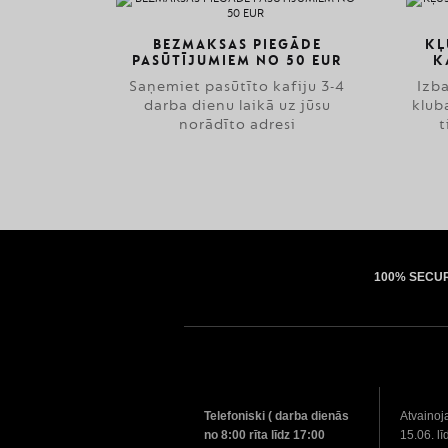
BEZMAKSAS PIEGĀDE
KĻ
PASŪTĪJUMIEM NO 50 EUR
K
Saņemiet pasūtīto kafiju 3-4
Izb
darba dienu laikā uz jūsu
klub
norādīto adresi
t
100% SECU
Telefoniski ( darba dienās
Atvainoj
no 8:00 rīta līdz 17:00
15.06. lī