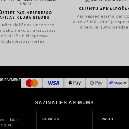
KLIENTU APKALPOŠA
ŪSTIET PAR NESPRESSO
Vai nepieciešama palīd
AFIJAS KLUBA BIEDRU
uzreiz? Mūsu kafijas speci
audiet dažādas Nespresso
ir šeit, lai jums palīdzē
a dalībnieku priekšrocības
iešsaistē un Nespresso
tirdzniecības vietās
RE PAYMENT
SAZINATIES AR MUMS
PA PASTU
E.PASTU
amies, taču no
dz 30.06.