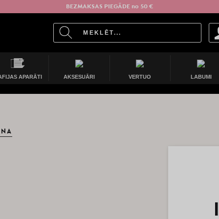
BEZMAKSAS PIEGĀDE no 50 €
AFIJAS APARĀTI
AKSESUĀRI
VERTUO
LABUMI
ANA