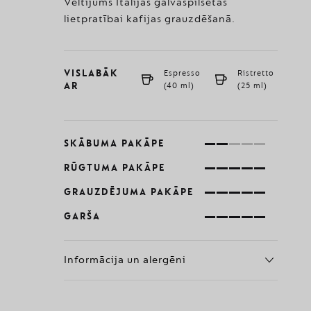
Veltījums Itālijas galvaspilsētas
lietpratībai kafijas grauzdēšanā.
VISLABĀK
Espresso
Ristretto
AR
(40 ml)
(25 ml)
SKĀBUMA PAKĀPE
RŪGTUMA PAKĀPE
GRAUZDĒJUMA PAKĀPE
GARŠA
Informācija un alergēni