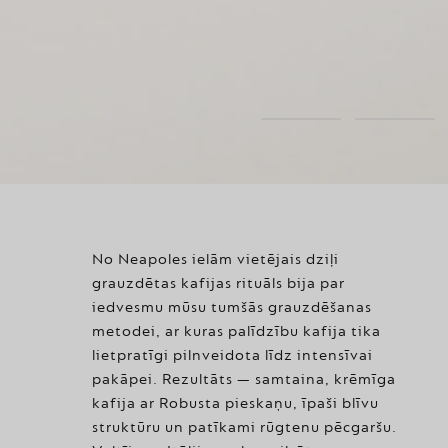
No Neapoles ielām vietējais dziļi
grauzdētas kafijas rituāls bija par
iedvesmu mūsu tumšās grauzdēšanas
metodei, ar kuras palīdzību kafija tika
lietpratīgi pilnveidota līdz intensīvai
pakāpei. Rezultāts — samtaina, krēmīga
kafija ar Robusta pieskaņu, īpaši blīvu
struktūru un patīkami rūgtenu pēcgaršu.