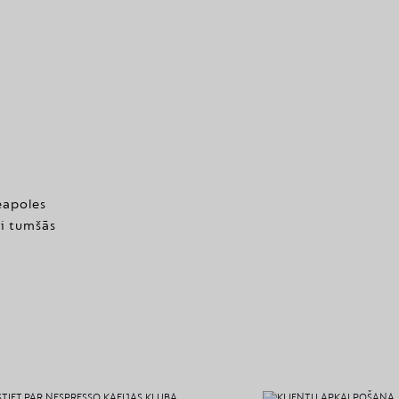
Neapoles
i tumšās