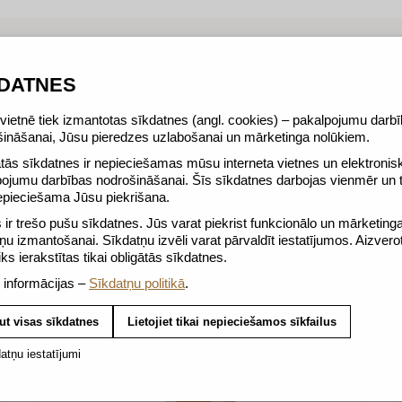
 šajā klasē, kafijas galvaspilsētas iedvesmots, atklāj mum
dīcijas. Līdz ar to tās īpašību dziļums nav nekāds pārsteig
KDATNES
ietnē tiek izmantotas sīkdatnes (angl. cookies) – pakalpojumu darb
šināšanai, Jūsu pieredzes uzlabošanai un mārketinga nolūkiem.
tās sīkdatnes ir nepieciešamas mūsu interneta vietnes un elektronis
pojumu darbības nodrošināšanai. Šīs sīkdatnes darbojas vienmēr un
epieciešama Jūsu piekrišana.
ir trešo pušu sīkdatnes. Jūs varat piekrist funkcionālo un mārketing
ņu izmantošanai. Sīkdatņu izvēli varat pārvaldīt iestatījumos. Aizvero
tiks ierakstītas tikai obligātās sīkdatnes.
 informācijas –
Sīkdatņu politikā
.
ut visas sīkdatnes
Lietojiet tikai nepieciešamos sīkfailus
atņu iestatījumi