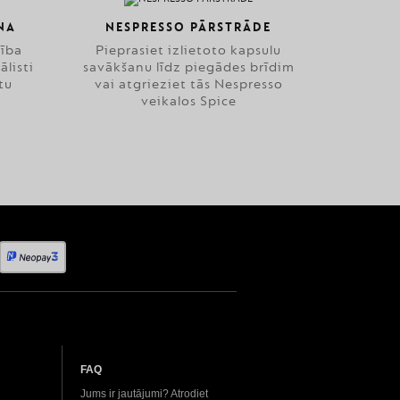
NA
NESPRESSO PĀRSTRĀDE
zība
Pieprasiet izlietoto kapsulu
ālisti
savākšanu līdz piegādes brīdim
tu
vai atgrieziet tās Nespresso
veikalos Spice
FAQ
Jums ir jautājumi? Atrodiet