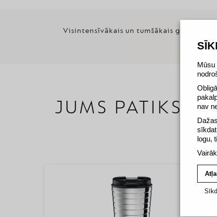
Visintensīvākais un tumšākais grauzdējums
tra
SĪ
Mūsu v
nodro
Obligā
pakal
JUMS PATIKS
nav n
Dažas 
sīkdat
logu, 
Vairāk
Atļa
Sīkd