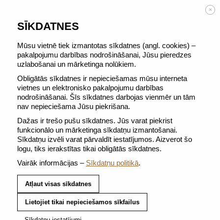
BEZMAKSAS PIEGĀDE no 50 €
×
SĪKDATNES
Mūsu vietnē tiek izmantotas sīkdatnes (angl. cookies) –
pakalpojumu darbības nodrošināšanai, Jūsu pieredzes
uzlabošanai un mārketinga nolūkiem.
ATGRIEZTIES PIE VISIEM COFFEE EXPERTS
Obligātās sīkdatnes ir nepieciešamas mūsu interneta
FAVOURITES
vietnes un elektronisko pakalpojumu darbības
nodrošināšanai. Šīs sīkdatnes darbojas vienmēr un tām
nav nepieciešama Jūsu piekrišana.
Dažas ir trešo pušu sīkdatnes. Jūs varat piekrist
funkcionālo un mārketinga sīkdatņu izmantošanai.
Sīkdatņu izvēli varat pārvaldīt iestatījumos. Aizverot šo
logu, tiks ierakstītas tikai obligātās sīkdatnes.
Vairāk informācijas –
Sīkdatņu politikā
.
Atļaut visas sīkdatnes
Lietojiet tikai nepieciešamos sīkfailus
Sīkdatņu iestatījumi