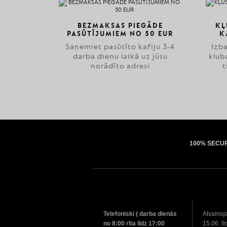
BEZMAKSAS PIEGĀDE
KĻ
PASŪTĪJUMIEM NO 50 EUR
K
Saņemiet pasūtīto kafiju 3-4
Izb
darba dienu laikā uz jūsu
klub
norādīto adresi
t
100% SECU
Telefoniski ( darba dienās
Atvainoj
no 8:00 rīta līdz 17:00
15.06. lī