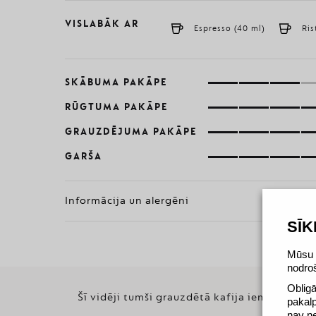
VISLABĀK AR
Espresso (40 ml)
Ris
SKĀBUMA PAKĀPE
RŪGTUMA PAKĀPE
GRAUZDĒJUMA PAKĀPE
GARŠA
Informācija un alergēni
SĪ
Mūsu v
nodro
Obligā
Šī vidēji tumši grauzdētā kafija iemieso teju 
pakal
nav n