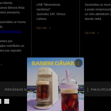
o klientu
UAB "Mineraliniai
Sazinieties ar mum
anas tālruņa līnija
vandenys"
e.pastu nespress
nebūs pieejama.
Jasinskio 16F, Vilnius
un mēs atbildēsim 
Lietuva
stundu laikā.
sazināties ar mums
tu:
Vairāk
so@mvgroup.eu
.
Vairāk
amies par
ajām neērtībām un
ies par sapratni.
PIRKŠANAS NOSACĪJUMI
PRIVĀTUMA POLITIKA
PAKALPOJU
Lapas augšdaļa