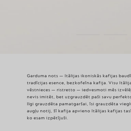
Garduma nots — Itālijas ikoniskās kafijas baud
tradīcijas esence, bezkofeīna kafija. Visu Itālij
vēstnieces — ristretto — iedvesmoti mēs izvēl
nevis imitēt, bet uzgrauzdēt paši savu perfekto
Ilgi grauzdēta pamatgaršai, īsi grauzdēta vie
augļu notij, šī kafija apvieno Itālijas kafijas tas
ko esam izpētījuši.