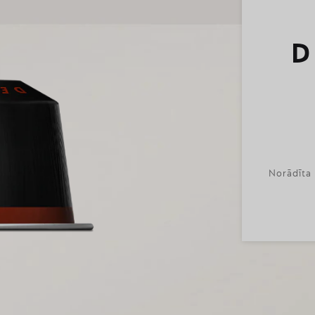
D
Norādīta 