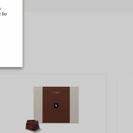
a
t šo