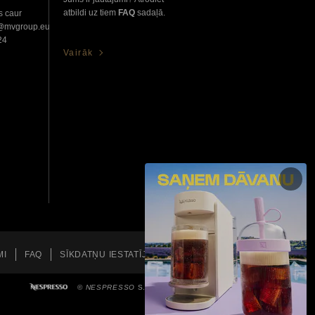
atbildi uz tiem
FAQ
sadaļā.
s caur
o@mvgroup.eu
24
Vairāk
MI
FAQ
SĪKDATŅU IESTATĪJUMI
©
NESPRESSO
S.A 2026