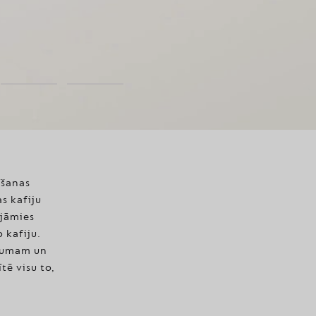
īšanas
as kafiju
ējāmies
 kafiju.
glumam un
ītē visu to,