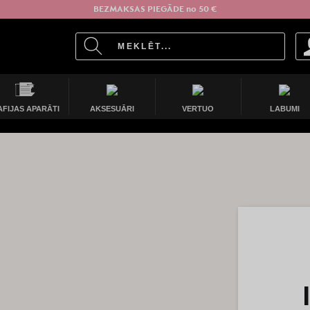
BEZMAKSAS PIEGĀDE no 50 €
AFIJAS APARĀTI
AKSESUĀRI
VERTUO
LABUMI