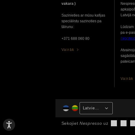
vakara )
Nespress
apkalpoš
Latvijā 
Sazinieties ar mūsu kafijas
speciālistu sazinoties pa
tālrunu:
Lūdzam 
pa e-pas
nespres
+371 688 060 80
Vairāk
Atvainoj
sagādāt
pateicam
Vairāk
Latviešu valoda
Sekojiet
Nespresso
uz