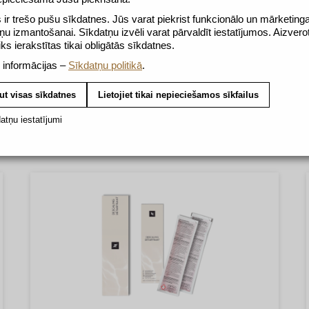
ir trešo pušu sīkdatnes. Jūs varat piekrist funkcionālo un mārketing
ņu izmantošanai. Sīkdatņu izvēli varat pārvaldīt iestatījumos. Aizvero
tiks ierakstītas tikai obligātās sīkdatnes.
 informācijas –
Sīkdatņu politikā
.
ut visas sīkdatnes
Lietojiet tikai nepieciešamos sīkfailus
atņu iestatījumi