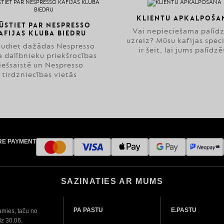
KLIENTU APKALPOŠA
ŪSTIET PAR NESPRESSO
Vai nepieciešama palīd
AFIJAS KLUBA BIEDRU
uzreiz? Mūsu kafijas speci
audiet dažādas Nespresso
ir šeit, lai jums palīdzē
a dalībnieku priekšrocības
iešsaistē un Nespresso
tirdzniecības vietās
RE PAYMENT
SAZINATIES AR MUMS
PA PASTU
E.PASTU
amies, taču no
dz 30.06.