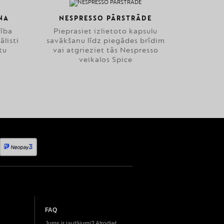
NA
NESPRESSO PĀRSTRĀDE
zība
Pieprasiet izlietoto kapsulu
ālisti
savākšanu līdz piegādes brīdim
tu
vai atgrieziet tās Nespresso
veikalos Spice
FAQ
Jums ir jautājumi? Atrodiet