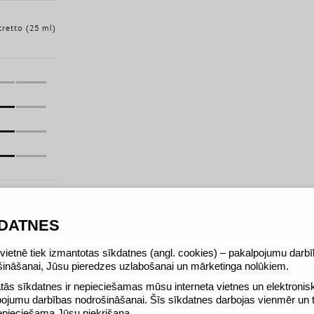
tretto (25 ml)
KDATNES
ietnē tiek izmantotas sīkdatnes (angl. cookies) – pakalpojumu darb
šināšanai, Jūsu pieredzes uzlabošanai un mārketinga nolūkiem.
tās sīkdatnes ir nepieciešamas mūsu interneta vietnes un elektronis
visu Itālijas kafijas kultūru vienā nelielā malkā. Tātad, ja j
pojumu darbības nodrošināšanai. Šīs sīkdatnes darbojas vienmēr un
kafija būs īstā.
epieciešama Jūsu piekrišana.