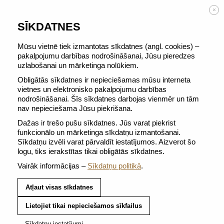
BEZMAKSAS PIEGĀDE no 50 €
×
SĪKDATNES
Mūsu vietnē tiek izmantotas sīkdatnes (angl. cookies) –
pakalpojumu darbības nodrošināšanai, Jūsu pieredzes
ŠAJĀ KATEGORIJĀ NAV
uzlabošanai un mārketinga nolūkiem.
NEVIENAS PRECES.
Obligātās sīkdatnes ir nepieciešamas mūsu interneta
vietnes un elektronisko pakalpojumu darbības
nodrošināšanai. Šīs sīkdatnes darbojas vienmēr un tām
nav nepieciešama Jūsu piekrišana.
Dažas ir trešo pušu sīkdatnes. Jūs varat piekrist
funkcionālo un mārketinga sīkdatņu izmantošanai.
Sīkdatņu izvēli varat pārvaldīt iestatījumos. Aizverot šo
logu, tiks ierakstītas tikai obligātās sīkdatnes.
Vairāk informācijas –
Sīkdatņu politikā
.
BEZMAKSAS PIEGĀDE PASŪTĪJUMIEM NO 50
EUR
Atļaut visas sīkdatnes
Saņemiet pasūtīto kafiju 3-4 darba dienu laikā
uz jūsu norādīto adresi
Lietojiet tikai nepieciešamos sīkfailus
Sīkdatņu iestatījumi