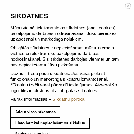
BEZMAKSAS PIEGĀDE no 50 €
×
SĪKDATNES
Mūsu vietnē tiek izmantotas sīkdatnes (angl. cookies) –
pakalpojumu darbības nodrošināšanai, Jūsu pieredzes
uzlabošanai un mārketinga nolūkiem.
ATGRIEZTIES PIE VISIEM TASĪTES
Obligātās sīkdatnes ir nepieciešamas mūsu interneta
vietnes un elektronisko pakalpojumu darbības
nodrošināšanai. Šīs sīkdatnes darbojas vienmēr un tām
nav nepieciešama Jūsu piekrišana.
Dažas ir trešo pušu sīkdatnes. Jūs varat piekrist
funkcionālo un mārketinga sīkdatņu izmantošanai.
Sīkdatņu izvēli varat pārvaldīt iestatījumos. Aizverot šo
logu, tiks ierakstītas tikai obligātās sīkdatnes.
Vairāk informācijas –
Sīkdatņu politikā
.
Atļaut visas sīkdatnes
Lietojiet tikai nepieciešamos sīkfailus
Sīkdatņu iestatījumi