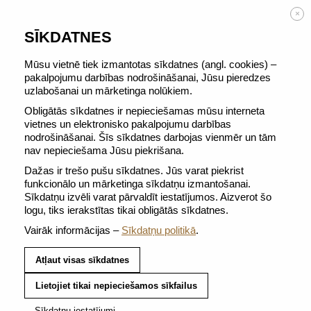
BEZMAKSAS PIEGĀDE no 50 €
×
SĪKDATNES
Mūsu vietnē tiek izmantotas sīkdatnes (angl. cookies) –
pakalpojumu darbības nodrošināšanai, Jūsu pieredzes
uzlabošanai un mārketinga nolūkiem.
ATGRIEZTIES PIE VISIEM TASĪTES
Obligātās sīkdatnes ir nepieciešamas mūsu interneta
vietnes un elektronisko pakalpojumu darbības
nodrošināšanai. Šīs sīkdatnes darbojas vienmēr un tām
nav nepieciešama Jūsu piekrišana.
Dažas ir trešo pušu sīkdatnes. Jūs varat piekrist
funkcionālo un mārketinga sīkdatņu izmantošanai.
Sīkdatņu izvēli varat pārvaldīt iestatījumos. Aizverot šo
logu, tiks ierakstītas tikai obligātās sīkdatnes.
Vairāk informācijas –
Sīkdatņu politikā
.
Atļaut visas sīkdatnes
Lietojiet tikai nepieciešamos sīkfailus
Sīkdatņu iestatījumi