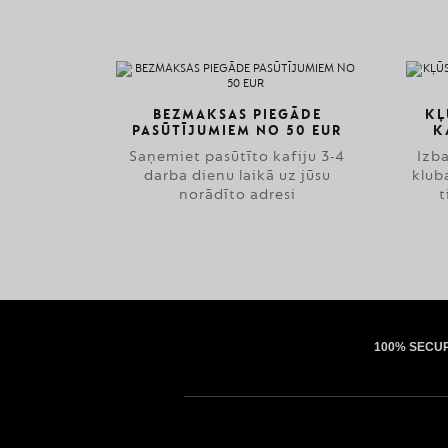
BEZMAKSAS PIEGĀDE
KĻ
PASŪTĪJUMIEM NO 50 EUR
K
Saņemiet pasūtīto kafiju 3-4
Izb
darba dienu laikā uz jūsu
klub
norādīto adresi
t
100% SECU