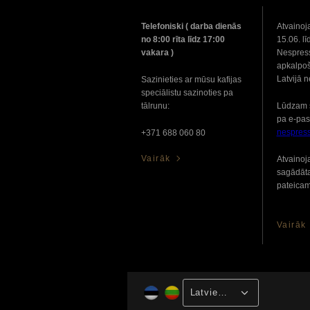
Telefoniski ( darba dienās
Atvainoj
no 8:00 rīta līdz 17:00
15.06. lī
vakara )
Nespress
apkalpoš
Latvijā 
Sazinieties ar mūsu kafijas
speciālistu sazinoties pa
tālrunu:
Lūdzam 
pa e-pas
nespres
+371 688 060 80
Vairāk
Atvainoj
sagādāt
pateicam
Vairāk
Latviešu valoda