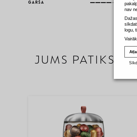
GARŠA
pakal
nav n
Dažas 
sīkdat
logu, 
Vairāk
Atļa
JUMS PATIKS
Sīkd