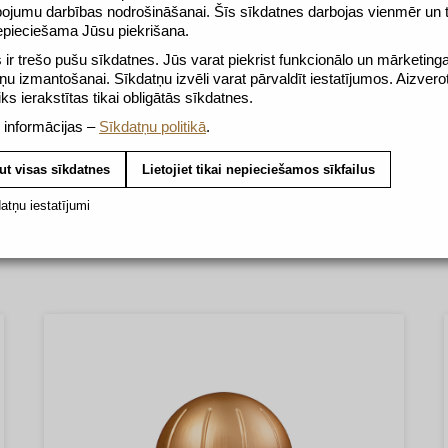
pojumu darbības nodrošināšanai. Šīs sīkdatnes darbojas vienmēr un
epieciešama Jūsu piekrišana.
ir trešo pušu sīkdatnes. Jūs varat piekrist funkcionālo un mārketing
ņu izmantošanai. Sīkdatņu izvēli varat pārvaldīt iestatījumos. Aizvero
tiks ierakstītas tikai obligātās sīkdatnes.
 informācijas –
Sīkdatņu politikā
.
ut visas sīkdatnes
Lietojiet tikai nepieciešamos sīkfailus
atņu iestatījumi