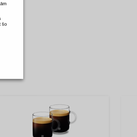
 tām
a
t šo