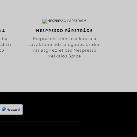
NA
NESPRESSO PĀRSTRĀDE
zība
Pieprasiet izlietoto kapsulu
ālisti
savākšanu līdz piegādes brīdim
tu
vai atgrieziet tās Nespresso
veikalos Spice