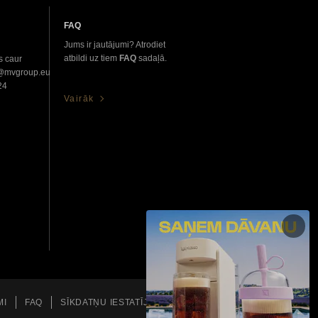
FAQ
Jums ir jautājumi? Atrodiet
atbildi uz tiem
FAQ
sadaļā.
s caur
o@mvgroup.eu
24
Vairāk
MI
FAQ
SĪKDATŅU IESTATĪJUMI