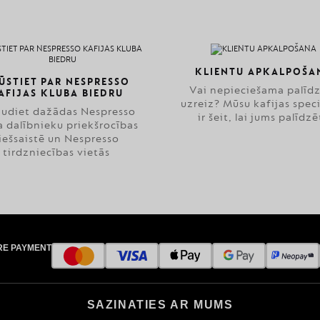
KLIENTU APKALPOŠA
ŪSTIET PAR NESPRESSO
Vai nepieciešama palīd
AFIJAS KLUBA BIEDRU
uzreiz? Mūsu kafijas speci
audiet dažādas Nespresso
ir šeit, lai jums palīdzē
a dalībnieku priekšrocības
iešsaistē un Nespresso
tirdzniecības vietās
RE PAYMENT
SAZINATIES AR MUMS