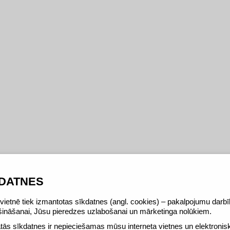
KDATNES
ietnē tiek izmantotas sīkdatnes (angl. cookies) – pakalpojumu darb
šināšanai, Jūsu pieredzes uzlabošanai un mārketinga nolūkiem.
tās sīkdatnes ir nepieciešamas mūsu interneta vietnes un elektronis