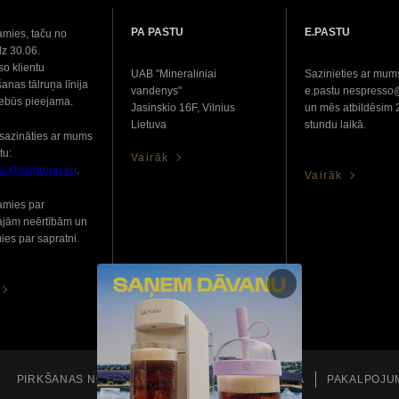
PA PASTU
E.PASTU
amies, taču no
dz 30.06.
o klientu
UAB "Mineraliniai
Sazinieties ar mum
anas tālruņa līnija
vandenys"
e.pastu nespress
nebūs pieejama.
Jasinskio 16F, Vilnius
un mēs atbildēsim 
Lietuva
stundu laikā.
sazināties ar mums
tu:
Vairāk
so@mvgroup.eu
.
Vairāk
amies par
ajām neērtībām un
ies par sapratni.
PIRKŠANAS NOSACĪJUMI
PRIVĀTUMA POLITIKA
PAKALPOJU