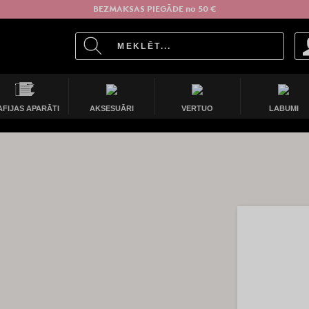
BEZMAKSAS PIEGĀDE no 50 €
AFIJAS APARĀTI
AKSESUĀRI
VERTUO
LABUMI