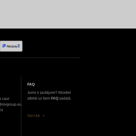
FAQ
Jums ir jautājumi? Atrodiet
atbildi uz tiem
FAQ
sadaļā.
s caur
o@mvgroup.eu
24
Vairāk