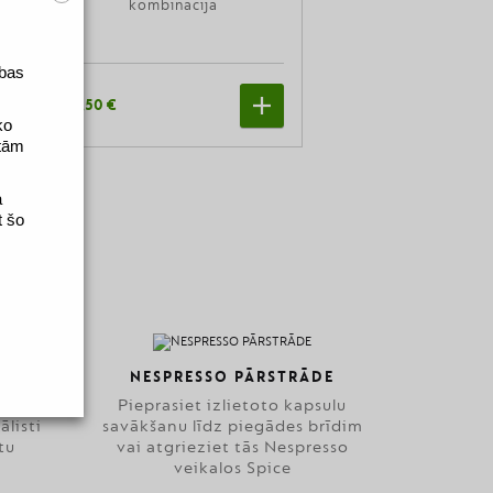
kombinācija
ības
22,50 €
ko
 tām
a
t šo
NA
NESPRESSO PĀRSTRĀDE
zība
Pieprasiet izlietoto kapsulu
ālisti
savākšanu līdz piegādes brīdim
tu
vai atgrieziet tās Nespresso
veikalos Spice