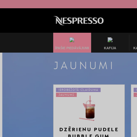
ĪPAŠIE PIEDĀVĀJUMI
KAFIJA
K
JAUNUMI
IEROBEŽOTĀ IZLAIDUMA
JAUNUMS
DZĒRIENU PUDELE
BUBBLE GUM