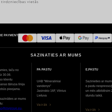
tirdzniecības vietās
RE PAYMENT
SAZINATIES AR MUMS
PA PASTU
E.PASTU
amies, taču no
dz 30.06.
o klientu
UAB "Mineraliniai
Sazinieties ar mum
anas tālruņa līnija
vandenys"
e.pastu nespress
nebūs pieejama.
Jasinskio 16F, Vilnius
un mēs atbildēsim 
Lietuva
stundu laikā.
sazināties ar mums
tu:
Vairāk
so@mvgroup.eu
.
Vairāk