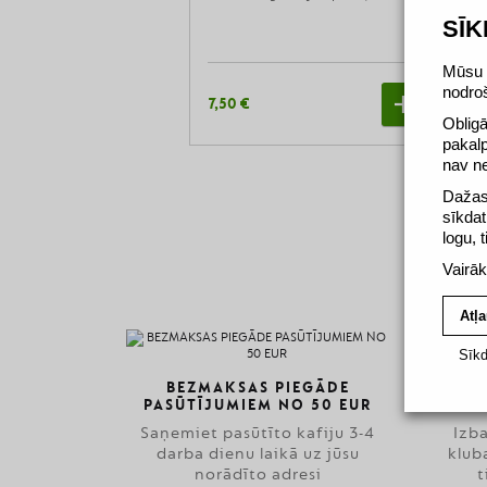
SĪ
Mūsu v
nodro
7,50 €
Obligā
pakal
nav n
Dažas 
sīkdat
logu, 
Vairāk
Atļa
Sīkd
BEZMAKSAS PIEGĀDE
KĻ
PASŪTĪJUMIEM NO 50 EUR
K
Saņemiet pasūtīto kafiju 3-4
Izb
darba dienu laikā uz jūsu
klub
norādīto adresi
t