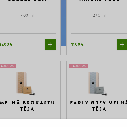
400 ml
270 ml
27,00 €
11,00 €
JAUNUMS
JAUNUMS
MELNĀ BROKASTU
EARLY GREY MELN
TĒJA
TĒJA
25 gb tējas paciņas
25 gb tējas paciņas