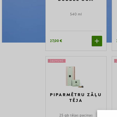
540 ml
27,00 €
JAUNUMS
PIPARMĒTRU ZĀĻU
TĒJA
25 gb tējas paciņas