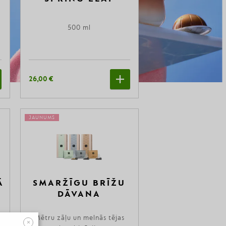
500 ml
26,00 €
JAUNUMS
Ā
SMARŽĪGU BRĪŽU
DĀVANA
Mētru zāļu un melnās tējas
×