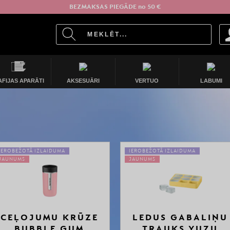
BEZMAKSAS PIEGĀDE no 50 €
AFIJAS APARĀTI
AKSESUĀRI
VERTUO
LABUMI
IEROBEŽOTĀ IZLAIDUMA
IEROBEŽOTĀ IZLAIDUMA
JAUNUMS
JAUNUMS
CEĻOJUMU KRŪZE
LEDUS GABALIŅU
BUBBLE GUM
TRAUKS YUZU