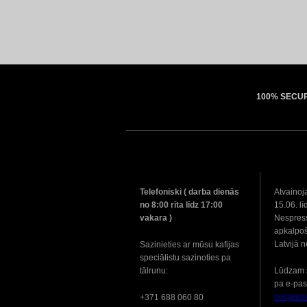
100% SECU
Telefoniski ( darba dienās
Atvainoj
no 8:00 rīta līdz 17:00
15.06. lī
vakara )
Nespress
apkalpoš
Latvijā 
Sazinieties ar mūsu kafijas
speciālistu sazinoties pa
tālrunu:
Lūdzam 
pa e-pas
nespres
+371 688 060 80