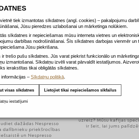
KDATNES
ietnē tiek izmantotas sīkdatnes (angl. cookies) – pakalpojumu darb
šināšanai, Jūsu pieredzes uzlabošanai un mārketinga nolūkiem.
7,50 €
7,50 €
tās sīkdatnes ir nepieciešamas mūsu interneta vietnes un elektronis
pojumu darbības nodrošināšanai. Šīs sīkdatnes darbojas vienmēr un
epieciešama Jūsu piekrišana.
ir trešo pušu sīkdatnes. Jūs varat piekrist funkcionālo un mārketing
ņu izmantošanai. Sīkdatņu izvēli varat pārvaldīt iestatījumos. Aizvero
tiks ierakstītas tikai obligātās sīkdatnes.
 informācijas –
Sīkdatņu politikā
.
ut visas sīkdatnes
Lietojiet tikai nepieciešamos sīkfailus
atņu iestatījumi
KLIENTU APKALPOŠA
ŪSTIET PAR NESPRESSO
Vai nepieciešama palīd
AFIJAS KLUBA BIEDRU
uzreiz? Mūsu kafijas speci
audiet dažādas Nespresso
ir šeit, lai jums palīdzē
a dalībnieku priekšrocības
iešsaistē un Nespresso