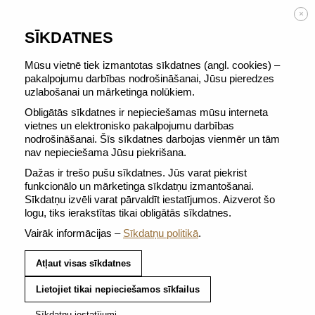
BEZMAKSAS PIEGĀDE no 50 €
×
SĪKDATNES
Mūsu vietnē tiek izmantotas sīkdatnes (angl. cookies) –
pakalpojumu darbības nodrošināšanai, Jūsu pieredzes
uzlabošanai un mārketinga nolūkiem.
ATGRIEZTIES PIE VISIEM CITIZ
Obligātās sīkdatnes ir nepieciešamas mūsu interneta
vietnes un elektronisko pakalpojumu darbības
nodrošināšanai. Šīs sīkdatnes darbojas vienmēr un tām
nav nepieciešama Jūsu piekrišana.
Dažas ir trešo pušu sīkdatnes. Jūs varat piekrist
funkcionālo un mārketinga sīkdatņu izmantošanai.
Sīkdatņu izvēli varat pārvaldīt iestatījumos. Aizverot šo
logu, tiks ierakstītas tikai obligātās sīkdatnes.
Vairāk informācijas –
Sīkdatņu politikā
.
Atļaut visas sīkdatnes
Lietojiet tikai nepieciešamos sīkfailus
Sīkdatņu iestatījumi