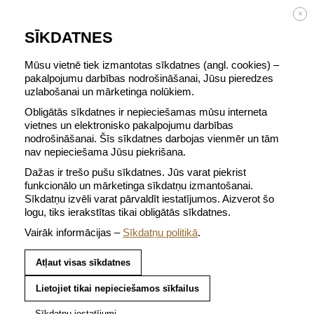
BEZMAKSAS PIEGĀDE no 50 €
×
SĪKDATNES
Mūsu vietnē tiek izmantotas sīkdatnes (angl. cookies) –
pakalpojumu darbības nodrošināšanai, Jūsu pieredzes
uzlabošanai un mārketinga nolūkiem.
ORIGINAL
Obligātās sīkdatnes ir nepieciešamas mūsu interneta
vietnes un elektronisko pakalpojumu darbības
nodrošināšanai. Šīs sīkdatnes darbojas vienmēr un tām
nav nepieciešama Jūsu piekrišana.
Dažas ir trešo pušu sīkdatnes. Jūs varat piekrist
funkcionālo un mārketinga sīkdatņu izmantošanai.
Sīkdatņu izvēli varat pārvaldīt iestatījumos. Aizverot šo
logu, tiks ierakstītas tikai obligātās sīkdatnes.
Vairāk informācijas –
Sīkdatņu politikā
.
COSI
CAPRICCIO
Atļaut visas sīkdatnes
Lietojiet tikai nepieciešamos sīkfailus
Sīkdatņu iestatījumi